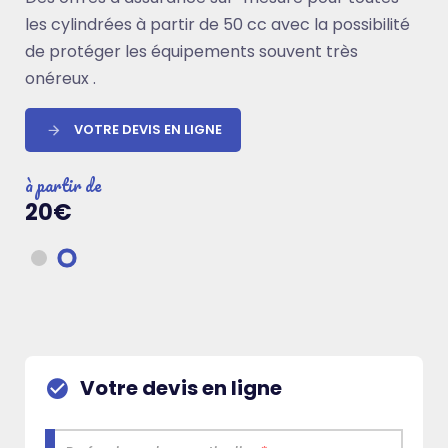
les profils de conducteurs avec bonus, et à tous
les cylindrées à partir de 50 cc avec la possibilité
les véhicules, neuf ou d’occasion, à des tarifs ultra
de protéger les équipements souvent très
compétitifs.
onéreux .
VOTRE DEVIS EN LIGNE
VOTRE DEVIS EN LIGNE
à partir de
à partir de
18€
20€
Votre devis en ligne