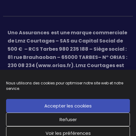
Uno Assurances est une marque commerciale
de Lmz Courtages – SAS au Capital Social de
500 € – RCS Tarbes 980 235 188 – Siège social :
81 rue Brauhaoban – 65000 TARBES– N° ORIAS :
230 08 234 (www.orias.fr). Lmz Courtages est
soumis au contrôle de l’ACPR (Autorité de
Contrôle Prudentiel et de Résolution) – 4,
Nous utilisons des cookies pour optimiser notre site web et notre
service.
place de Budapest – 75436 Paris 9.
Tous droits
réservés |
Mentions légales
|
Réclamations
Accepter les cookies
|
Résiliation
|
Contactez-nous
|
Politique des
cookies
Refuser
Voir les préférences