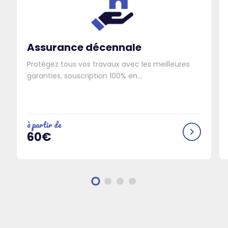
Assurance décennale
Protégez tous vos travaux avec les meilleures
garanties, souscription 100% en...
à partir de
chevron_right
60€