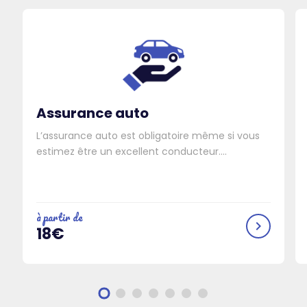
Assurance auto
L’assurance auto est obligatoire même si vous
estimez être un excellent conducteur....
à partir de
chevron_right
18€