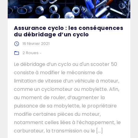
Assurance cyclo : les conséquences
du débridage d’un cyclo
16 février 2021
2 Roues
Le débridage d’un cyclo ou d'un scooter 50
consiste à modifier le mécanisme de
limitation de vitesse d’un véhicule à moteur,
comme un cyclomoteur ou mobylette. Afin,
au moment de rouler, d’augmenter la
puissance de sa mobylette, le propriétaire
modifie certaines pièces du moteur,
notamment celles liées à l’échappement, le
carburateur, la transmission ou le [...]