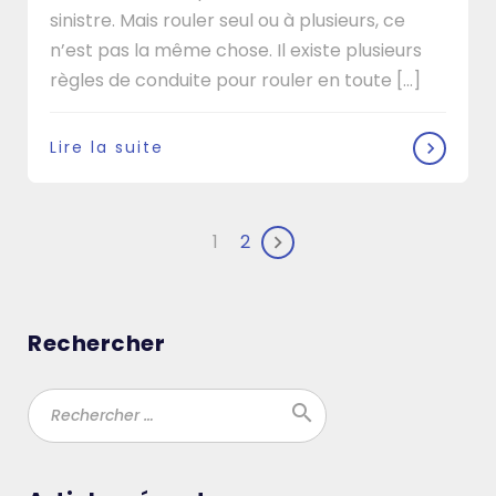
sinistre. Mais rouler seul ou à plusieurs, ce
n’est pas la même chose. Il existe plusieurs
règles de conduite pour rouler en toute [...]
Lire la suite
Navigation
1
2
Suivant
des
articles
Rechercher
search
Ok