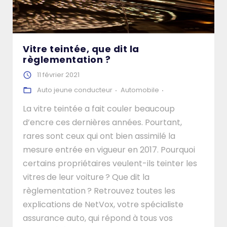
Vitre teintée, que dit la
règlementation ?
11 février 2021
Auto jeune conducteur
Automobile
La vitre teintée a fait couler beaucoup
d’encre ces dernières années. Pourtant,
rares sont ceux qui ont bien assimilé la
mesure entrée en vigueur en 2017. Pourquoi
certains propriétaires veulent-ils teinter les
vitres de leur voiture ? Que dit la
règlementation ? Retrouvez toutes les
explications de NetVox, votre spécialiste
assurance auto, qui répond à tous vos