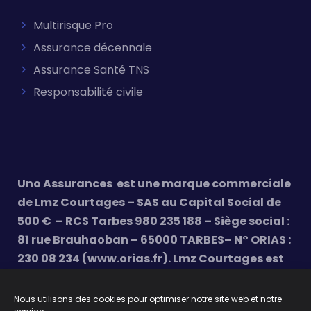
Multirisque Pro
Assurance décennale
Assurance Santé TNS
Responsabilité civile
Uno Assurances est une marque commerciale
de Lmz Courtages – SAS au Capital Social de
500 € – RCS Tarbes 980 235 188 – Siège social :
81 rue Brauhaoban – 65000 TARBES– N° ORIAS :
230 08 234 (www.orias.fr). Lmz Courtages est
soumis au contrôle de l’ACPR (Autorité de
Contrôle Prudentiel et de Résolution) – 4,
Nous utilisons des cookies pour optimiser notre site web et notre