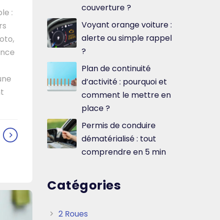
couverture ?
le :
Voyant orange voiture :
rs
alerte ou simple rappel
oto,
?
ance
Plan de continuité
une
d’activité : pourquoi et
t
comment le mettre en
place ?
Permis de conduire
dématérialisé : tout
comprendre en 5 min
Catégories
2 Roues