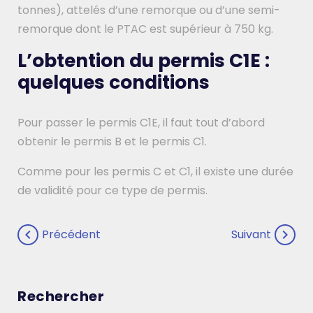
tonnes), attelés d’une remorque ou d’une semi-
remorque dont le PTAC est supérieur à 750 kg.
L’obtention du permis C1E :
quelques conditions
Pour passer le permis C1E, il faut tout d’abord
obtenir le permis B et le permis C1.
Comme pour les permis C et C1, il existe une durée
de validité pour ce type de permis.
Navigation
chevron_left
chevron_right
Précédent
Suivant
de
l’article
Rechercher